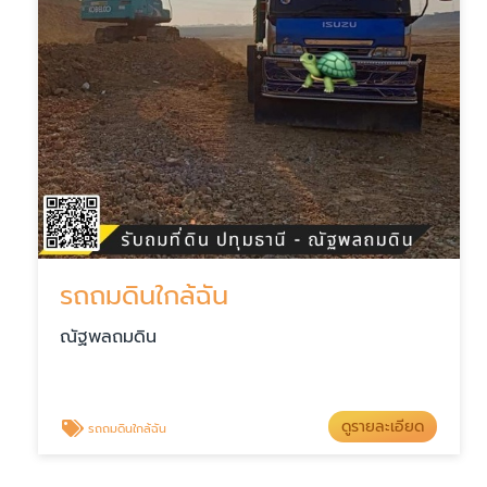
รถถมดินใกล้ฉัน
ณัฐพลถมดิน
ดูรายละเอียด
รถถมดินใกล้ฉัน