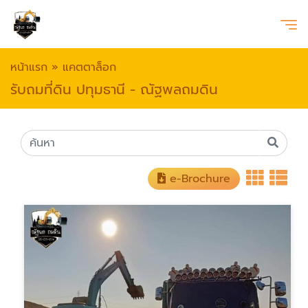
หน้าแรก
»
แคตตาล็อก
รับถมที่ดิน ปทุมธานี - ณัฐพลถมดิน
e-Brochure